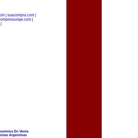
com
|
suacompra.com
|
compresuviaje.com
|
|
ominios En Venta
strias Argentinas