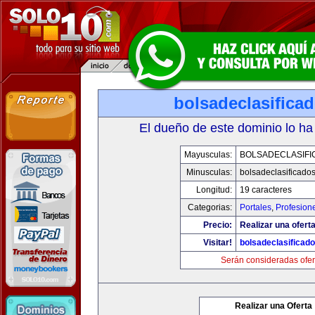
bolsadeclasifica
El dueño de este dominio lo ha
Mayusculas:
BOLSADECLASIFI
Minusculas:
bolsadeclasificado
Longitud:
19 caracteres
Categorias:
Portales
,
Profesion
Precio:
Realizar una oferta
Visitar!
bolsadeclasificad
Serán consideradas ofer
Realizar una Oferta