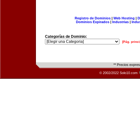
Registro de Dominios
|
Web Hosting
|
D
Dominios Expirados
|
Industrias
|
Indu
Categorías de Dominio:
[Pág. princi
** Precios expre
© 2002/2022 Solo10.com