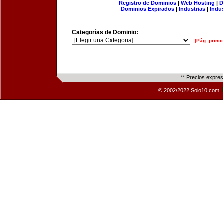
Registro de Dominios
|
Web Hosting
|
D
Dominios Expirados
|
Industrias
|
Indu
Categorías de Dominio:
[Pág. princi
** Precios expre
© 2002/2022 Solo10.com