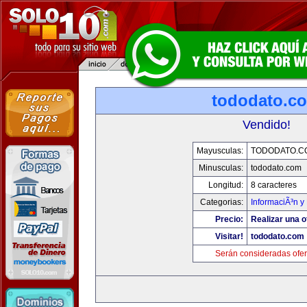
tododato.c
Vendido!
Mayusculas:
TODODATO.C
Minusculas:
tododato.com
Longitud:
8 caracteres
Categorias:
InformaciÃ³n y 
Precio:
Realizar una o
Visitar!
tododato.com
Serán consideradas ofer