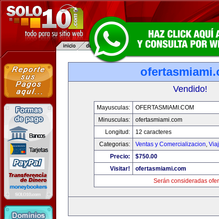
ofertasmiami
Vendido!
Mayusculas:
OFERTASMIAMI.COM
Minusculas:
ofertasmiami.com
Longitud:
12 caracteres
Categorias:
Ventas y Comercializacion
,
Via
Precio:
$750.00
Visitar!
ofertasmiami.com
Serán consideradas ofer