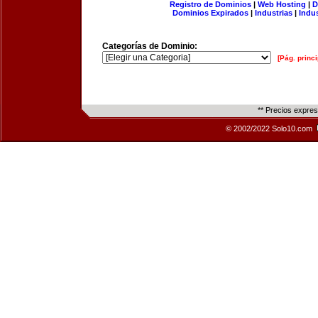
Registro de Dominios
|
Web Hosting
|
D
Dominios Expirados
|
Industrias
|
Indu
Categorías de Dominio:
[Pág. princi
** Precios expre
© 2002/2022 Solo10.com