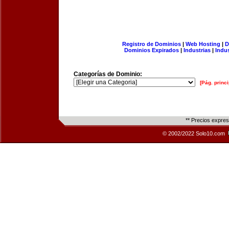
Registro de Dominios
|
Web Hosting
|
D
Dominios Expirados
|
Industrias
|
Indu
Categorías de Dominio:
[Pág. princi
** Precios expre
© 2002/2022 Solo10.com