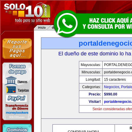
portaldenegoci
El dueño de este dominio lo ha
Mayusculas:
PORTALDENEG
Minusculas:
portaldenegocio
Longitud:
15 caracteres
Categorias:
Negocios
,
Portal
Precio:
$990.00
Visitar!
portaldenegocio
Serán consideradas ofer
R