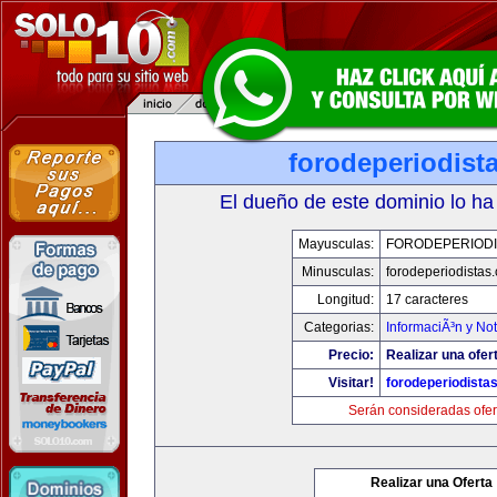
forodeperiodist
El dueño de este dominio lo ha
Mayusculas:
FORODEPERIODI
Minusculas:
forodeperiodistas
Longitud:
17 caracteres
Categorias:
InformaciÃ³n y Not
Precio:
Realizar una ofer
Visitar!
forodeperiodista
Serán consideradas ofer
Realizar una Oferta