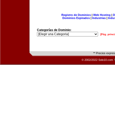
Registro de Dominios
|
Web Hosting
|
D
Dominios Expirados
|
Industrias
|
Indu
Categorías de Dominio:
[Pág. princi
** Precios expre
© 2002/2022 Solo10.com