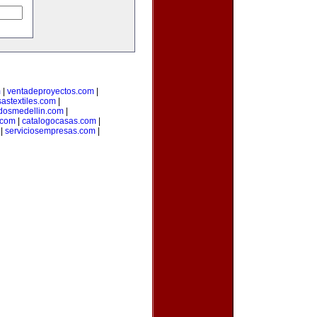
m
|
ventadeproyectos.com
|
astextiles.com
|
adosmedellin.com
|
.com
|
catalogocasas.com
|
|
serviciosempresas.com
|