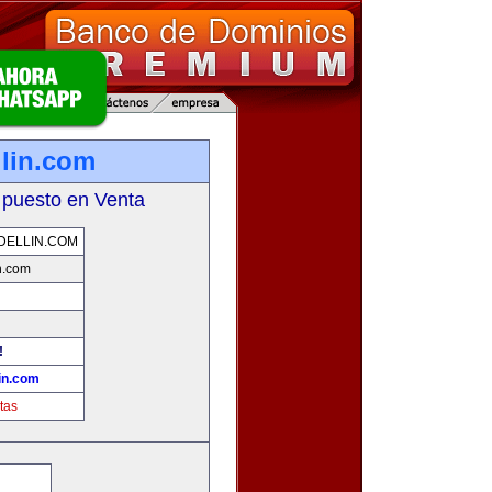
llin.com
 puesto en Venta
DELLIN.COM
n.com
!
in.com
tas