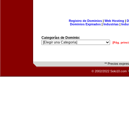
Registro de Dominios
|
Web Hosting
|
D
Dominios Expirados
|
Industrias
|
Indu
Categorías de Dominio:
[Pág. princi
** Precios expre
© 2002/2022 Solo10.com