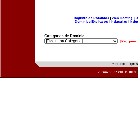
Registro de Dominios
|
Web Hosting
|
D
Dominios Expirados
|
Industrias
|
Indu
Categorías de Dominio:
[Pág. princi
** Precios expre
© 2002/2022 Solo10.com