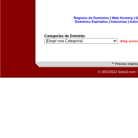
Registro de Dominios
|
Web Hosting
|
D
Dominios Expirados
|
Industrias
|
Indu
Categorías de Dominio:
[Pág. princi
** Precios expre
© 2002/2022 Solo10.com