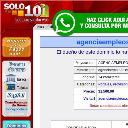
agenciaempleo
El dueño de este dominio lo ha
Mayusculas:
AGENCIAEMPLEO
Minusculas:
agenciaempleos.c
Longitud:
14 caracteres
Categorias:
Portales
,
Profesio
Precio:
$1,500.00
Visitar!
agenciaempleos.
Serán consideradas ofer
R