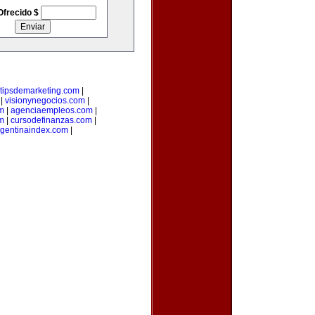
Ofrecido $
tipsdemarketing.com
|
|
visionynegocios.com
|
om
|
agenciaempleos.com
|
m
|
cursodefinanzas.com
|
rgentinaindex.com
|