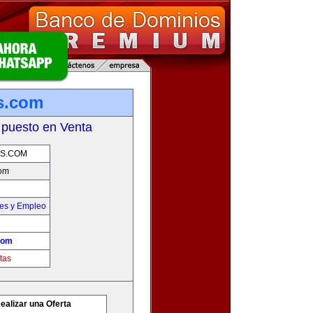
s.com
 puesto en Venta
S.COM
om
nes y Empleo
com
tas
ealizar una Oferta