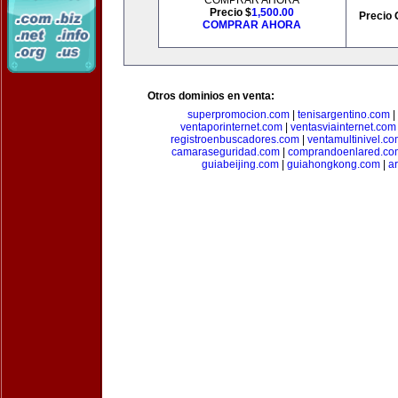
COMPRAR AHORA
Precio $
1,500.00
Precio 
COMPRAR AHORA
Otros dominios en venta:
superpromocion.com
|
tenisargentino.com
|
ventaporinternet.com
|
ventasviainternet.com
registroenbuscadores.com
|
ventamultinivel.c
camaraseguridad.com
|
comprandoenlared.co
guiabeijing.com
|
guiahongkong.com
|
a