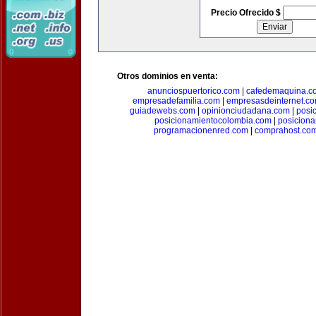
Precio Ofrecido $
Otros dominios en venta:
anunciospuertorico.com
|
cafedemaquina.c
empresadefamilia.com
|
empresasdeinternet.c
guiadewebs.com
|
opinionciudadana.com
|
posi
posicionamientocolombia.com
|
posicion
programacionenred.com
|
comprahost.co