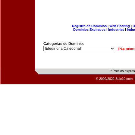
Registro de Dominios
|
Web Hosting
|
D
Dominios Expirados
|
Industrias
|
Indu
Categorías de Dominio:
[Pág. princi
** Precios expre
© 2002/2022 Solo10.com