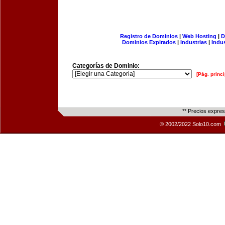
Registro de Dominios
|
Web Hosting
|
D
Dominios Expirados
|
Industrias
|
Indu
Categorías de Dominio:
[Pág. princi
** Precios expre
© 2002/2022 Solo10.com