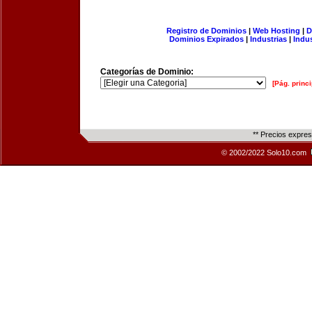
Registro de Dominios
|
Web Hosting
|
D
Dominios Expirados
|
Industrias
|
Indu
Categorías de Dominio:
[Pág. princi
** Precios expre
© 2002/2022 Solo10.com