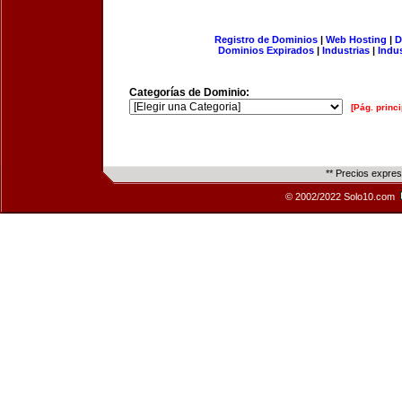
Registro de Dominios
|
Web Hosting
|
D
Dominios Expirados
|
Industrias
|
Indu
Categorías de Dominio:
[Pág. princi
** Precios expre
© 2002/2022 Solo10.com