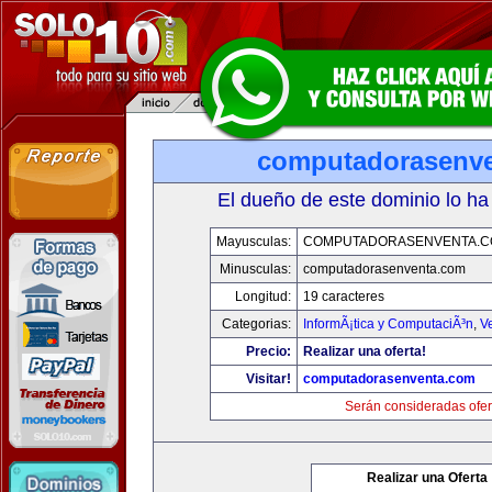
computadorasenv
El dueño de este dominio lo ha
Mayusculas:
COMPUTADORASENVENTA.
Minusculas:
computadorasenventa.com
Longitud:
19 caracteres
Categorias:
InformÃ¡tica y ComputaciÃ³n
,
V
Precio:
Realizar una oferta!
Visitar!
computadorasenventa.com
Serán consideradas ofer
Realizar una Oferta