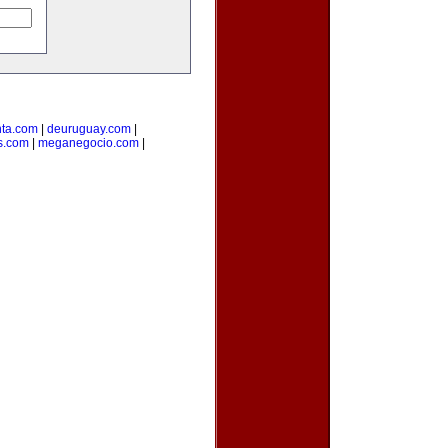
ta.com
|
deuruguay.com
|
s.com
|
meganegocio.com
|