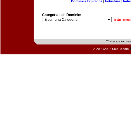
Dominios Expirados
|
Industrias
|
Indu
Categorías de Dominio:
[Pág. princi
** Precios expre
© 2002/2022 Solo10.com