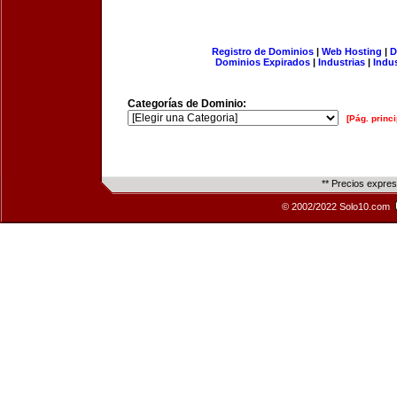
Registro de Dominios
|
Web Hosting
|
D
Dominios Expirados
|
Industrias
|
Indu
Categorías de Dominio:
[Pág. princi
** Precios expre
© 2002/2022 Solo10.com