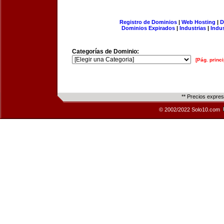
Registro de Dominios
|
Web Hosting
|
D
Dominios Expirados
|
Industrias
|
Indu
Categorías de Dominio:
[Pág. princi
** Precios expre
© 2002/2022 Solo10.com