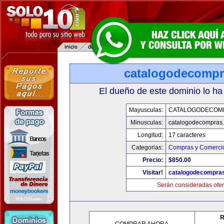
catalogodecomp
El dueño de este dominio lo ha
Mayusculas:
CATALOGODECOM
Minusculas:
catalogodecompras
Longitud:
17 caracteres
Categorias:
Compras y Comercio
Precio:
$850.00
Visitar!
catalogodecompra
Serán consideradas ofer
R