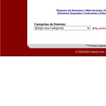
Registro de Dominios
|
Web Hosting
|
D
Dominios Expirados
|
Industrias
|
Indu
Categorías de Dominio:
[Pág. princi
** Precios expre
© 2002/2022 Solo10.com