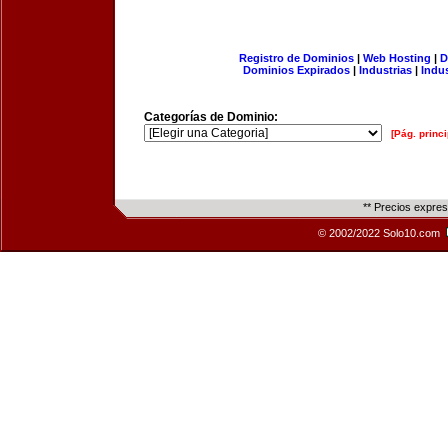
Registro de Dominios
|
Web Hosting
|
D
Dominios Expirados
|
Industrias
|
Indu
Categorías de Dominio:
[Pág. princi
** Precios expre
© 2002/2022 Solo10.com