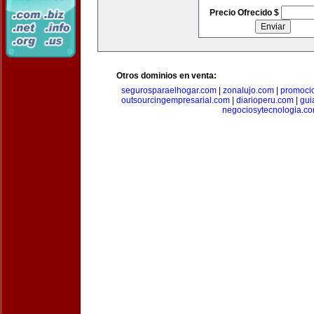
Precio Ofrecido $
Otros dominios en venta:
segurosparaelhogar.com
|
zonalujo.com
|
promoci
outsourcingempresarial.com
|
diarioperu.com
|
gui
negociosytecnologia.c