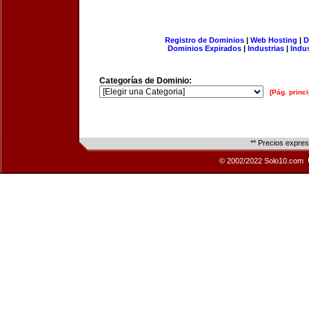
Registro de Dominios
|
Web Hosting
|
D
Dominios Expirados
|
Industrias
|
Indu
Categorías de Dominio:
[Pág. princi
** Precios expre
© 2002/2022 Solo10.com