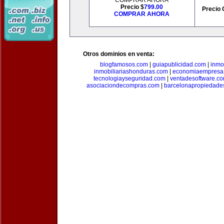
COMPRAR AHORA
Precio $
799.00
Precio 
COMPRAR AHORA
Otros dominios en venta:
blogfamosos.com
|
guiapublicidad.com
|
inmo
inmobiliariashonduras.com
|
economiaempresa
tecnologiayseguridad.com
|
ventadesoftware.c
asociaciondecompras.com
|
barcelonapropiedade