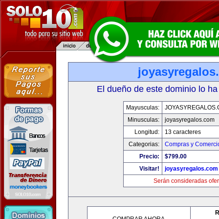
joyasyregalos
El dueño de este dominio lo ha
Mayusculas:
JOYASYREGALOS.
Minusculas:
joyasyregalos.com
Longitud:
13 caracteres
Categorias:
Compras y Comercio
Precio:
$799.00
Visitar!
joyasyregalos.com
Serán consideradas ofer
R