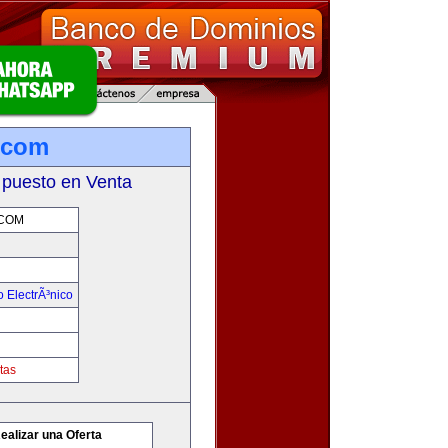
.com
 puesto en Venta
COM
 ElectrÃ³nico
tas
ealizar una Oferta