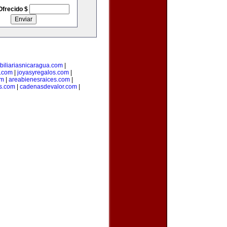
Ofrecido $
biliariasnicaragua.com
|
.com
|
joyasyregalos.com
|
om
|
areabienesraices.com
|
s.com
|
cadenasdevalor.com
|