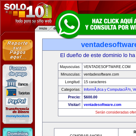
ventadesoftwar
El dueño de este dominio lo ha
Mayusculas:
VENTADESOFTWARE.COM
Minusculas:
ventadesoftware.com
Longitud:
15 caracteres
Categorias:
InformÃ¡tica y ComputaciÃ³n
,
V
Precio:
$600.00
Visitar!
ventadesoftware.com
Serán consideradas ofer
R