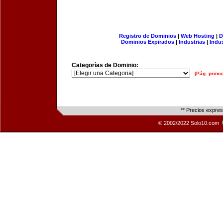
Registro de Dominios
|
Web Hosting
|
D
Dominios Expirados
|
Industrias
|
Indu
Categorías de Dominio:
[Pág. princi
** Precios expre
© 2002/2022 Solo10.com