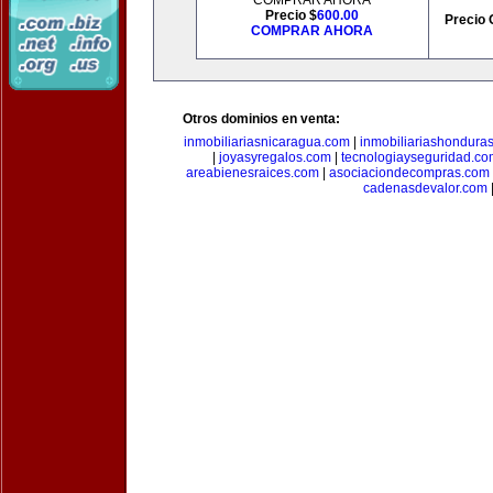
COMPRAR AHORA
Precio $
600.00
Precio 
COMPRAR AHORA
Otros dominios en venta:
inmobiliariasnicaragua.com
|
inmobiliariashondura
|
joyasyregalos.com
|
tecnologiayseguridad.co
areabienesraices.com
|
asociaciondecompras.com
cadenasdevalor.com