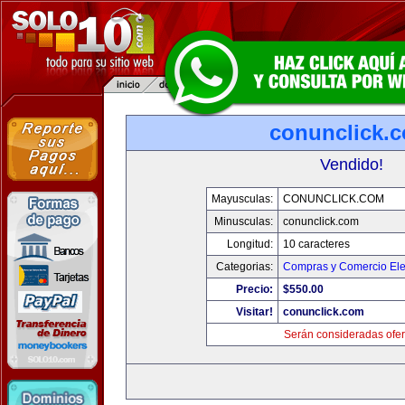
conunclick.
Vendido!
Mayusculas:
CONUNCLICK.COM
Minusculas:
conunclick.com
Longitud:
10 caracteres
Categorias:
Compras y Comercio Ele
Precio:
$550.00
Visitar!
conunclick.com
Serán consideradas ofer