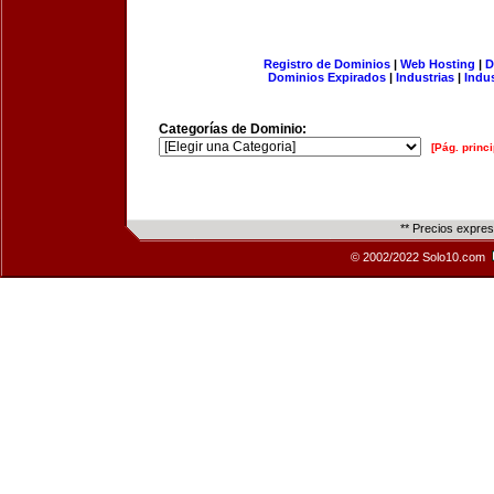
Registro de Dominios
|
Web Hosting
|
D
Dominios Expirados
|
Industrias
|
Indu
Categorías de Dominio:
[Pág. princi
** Precios expre
© 2002/2022 Solo10.com