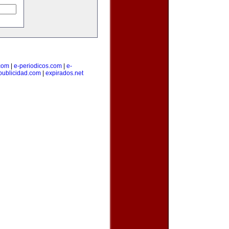
.com
|
e-periodicos.com
|
e-
publicidad.com
|
expirados.net