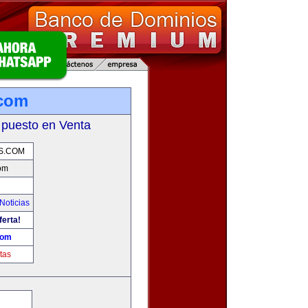
.com
 puesto en Venta
S.COM
com
Noticias
ferta!
com
tas