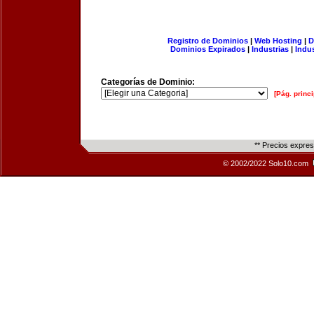
Registro de Dominios
|
Web Hosting
|
D
Dominios Expirados
|
Industrias
|
Indu
Categorías de Dominio:
[Pág. princi
** Precios expre
© 2002/2022 Solo10.com