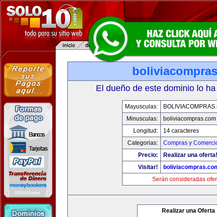
boliviacompra
El dueño de este dominio lo ha
Mayusculas:
BOLIVIACOMPRAS
Minusculas:
boliviacompras.com
Longitud:
14 caracteres
Categorias:
Compras y Comercio
Precio:
Realizar una oferta
Visitar!
boliviacompras.co
Serán consideradas ofer
Realizar una Oferta