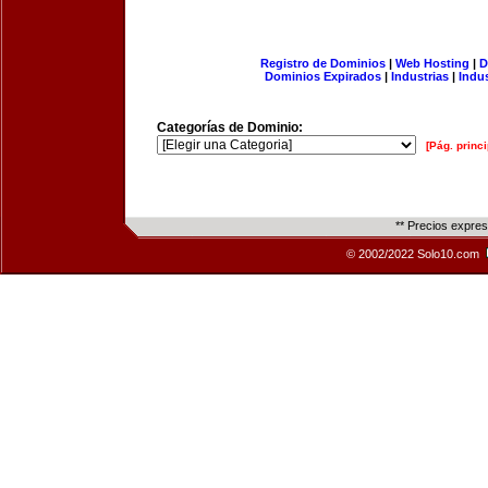
Registro de Dominios
|
Web Hosting
|
D
Dominios Expirados
|
Industrias
|
Indu
Categorías de Dominio:
[Pág. princi
** Precios expre
© 2002/2022 Solo10.com