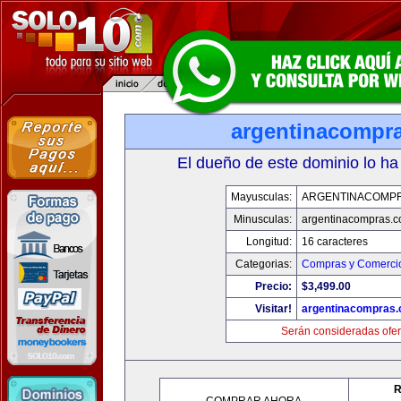
argentinacompr
El dueño de este dominio lo ha
Mayusculas:
ARGENTINACOMP
Minusculas:
argentinacompras.
Longitud:
16 caracteres
Categorias:
Compras y Comercio
Precio:
$3,499.00
Visitar!
argentinacompras
Serán consideradas ofer
R