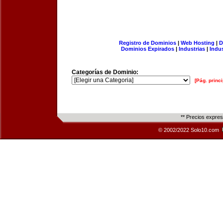
Registro de Dominios
|
Web Hosting
|
D
Dominios Expirados
|
Industrias
|
Indu
Categorías de Dominio:
[Pág. princi
** Precios expre
© 2002/2022 Solo10.com