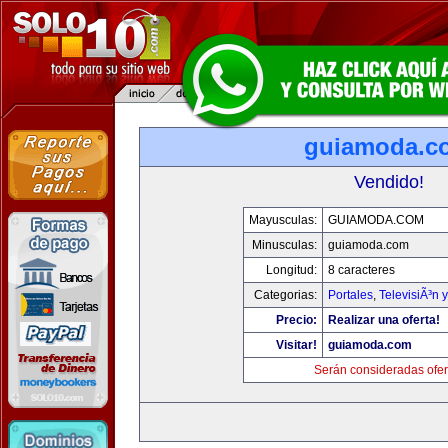
guiamoda.c
Vendido!
Mayusculas:
GUIAMODA.COM
Minusculas:
guiamoda.com
Longitud:
8 caracteres
Categorias:
Portales
,
TelevisiÃ³n 
Precio:
Realizar una oferta!
Visitar!
guiamoda.com
Serán consideradas ofer