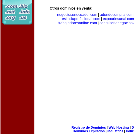
Otros dominios en venta:
negociosenecuador.com
|
adondecomprar.com
estilistaprofesional.com
|
expoartesanal.com
trabajadoresonline.com
|
consultorianegocios
Registro de Dominios
|
Web Hosting
|
D
Dominios Expirados
|
Industrias
|
Indu