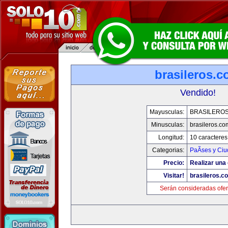
brasileros.
Vendido!
Mayusculas:
BRASILERO
Minusculas:
brasileros.co
Longitud:
10 caracteres
Categorias:
PaÃ­ses y Ci
Precio:
Realizar una 
Visitar!
brasileros.c
Serán consideradas ofer