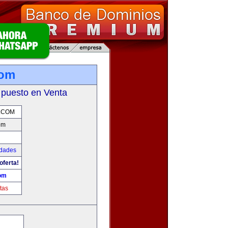
com
 puesto en Venta
.COM
om
udades
oferta!
om
tas