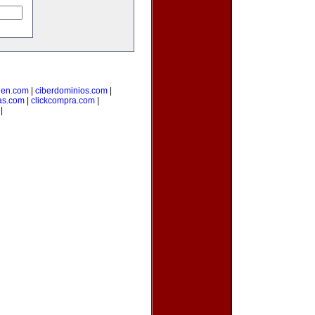
uen.com
|
ciberdominios.com
|
as.com
|
clickcompra.com
|
|