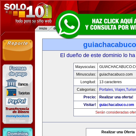
guiachacabuc
El dueño de este dominio lo ha
Mayusculas:
GUIACHACABUCO.
Minusculas:
guiachacabuco.com
Longitud:
13 caracteres
Categorias:
Portales
,
Viajes,Turi
Precio:
Realizar una oferta!
Visitar!
guiachacabuco.com
Serán consideradas ofer
Realizar una Oferta