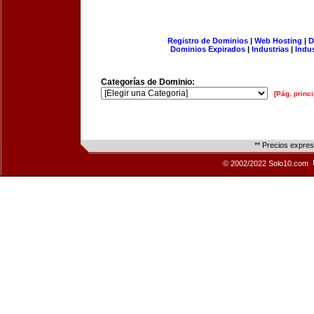
Registro de Dominios
|
Web Hosting
|
D
Dominios Expirados
|
Industrias
|
Indu
Categorías de Dominio:
[Pág. princi
** Precios expre
© 2002/2022 Solo10.com