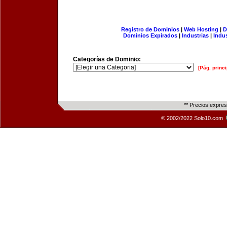
Registro de Dominios
|
Web Hosting
|
D
Dominios Expirados
|
Industrias
|
Indu
Categorías de Dominio:
[Pág. princi
** Precios expre
© 2002/2022 Solo10.com