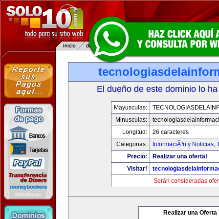
tecnologiasdelainfo
El dueño de este dominio lo ha
Mayusculas:
TECNOLOGIASDELAIN
Minusculas:
tecnologiasdelainformac
Longitud:
26 caracteres
Categorias:
InformaciÃ³n y Noticias
,
Precio:
Realizar una oferta!
Visitar!
tecnologiasdelainforma
Serán consideradas ofer
Realizar una Oferta