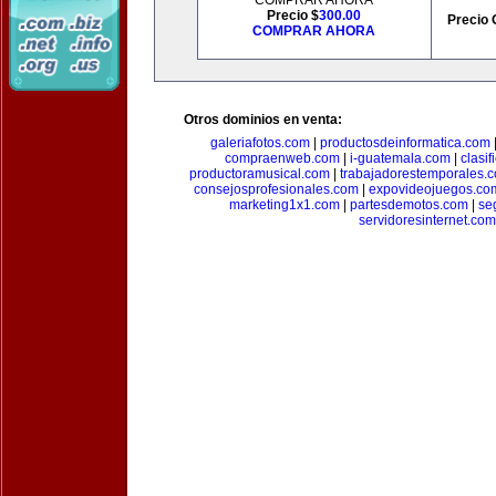
COMPRAR AHORA
Precio $
300.00
Precio 
COMPRAR AHORA
Otros dominios en venta:
galeriafotos.com
|
productosdeinformatica.com
compraenweb.com
|
i-guatemala.com
|
clasi
productoramusical.com
|
trabajadorestemporales.
consejosprofesionales.com
|
expovideojuegos.co
marketing1x1.com
|
partesdemotos.com
|
se
servidoresinternet.com