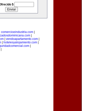
Ofrecido $
|
comercioeindustria.com
|
ficadosdominicana.com
|
com
|
vendoapartamento.com
|
m
|
hotelesyalojamiento.com
|
guridadcomercial.com
|
|