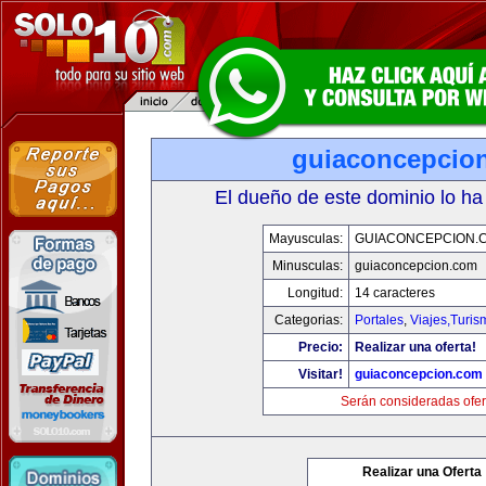
guiaconcepcio
El dueño de este dominio lo ha
Mayusculas:
GUIACONCEPCION.
Minusculas:
guiaconcepcion.com
Longitud:
14 caracteres
Categorias:
Portales
,
Viajes,Turi
Precio:
Realizar una oferta!
Visitar!
guiaconcepcion.com
Serán consideradas ofer
Realizar una Oferta