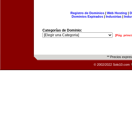
Registro de Dominios
|
Web Hosting
|
D
Dominios Expirados
|
Industrias
|
Indu
Categorías de Dominio:
[Pág. princi
** Precios expre
© 2002/2022 Solo10.com