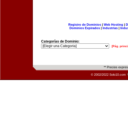
Registro de Dominios
|
Web Hosting
|
D
Dominios Expirados
|
Industrias
|
Indu
Categorías de Dominio:
[Pág. princi
** Precios expre
© 2002/2022 Solo10.com