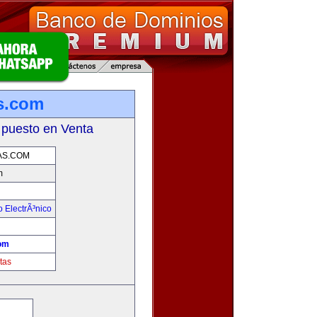
s.com
 puesto en Venta
S.COM
m
 ElectrÃ³nico
!
om
tas