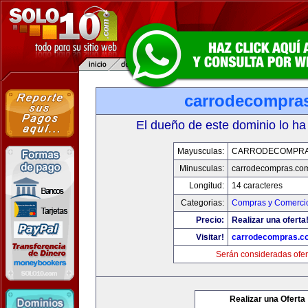
carrodecompra
El dueño de este dominio lo ha
Mayusculas:
CARRODECOMPRA
Minusculas:
carrodecompras.co
Longitud:
14 caracteres
Categorias:
Compras y Comercio
Precio:
Realizar una oferta
Visitar!
carrodecompras.c
Serán consideradas ofer
Realizar una Oferta