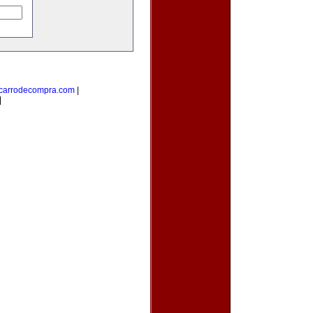
carrodecompra.com
|
|