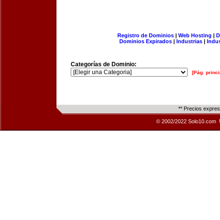
Registro de Dominios
|
Web Hosting
|
D
Dominios Expirados
|
Industrias
|
Indu
Categorías de Dominio:
[Pág. princi
** Precios expre
© 2002/2022 Solo10.com