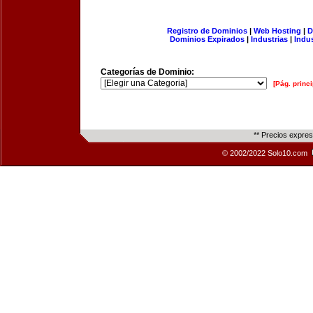
Registro de Dominios
|
Web Hosting
|
D
Dominios Expirados
|
Industrias
|
Indu
Categorías de Dominio:
[Pág. princi
** Precios expre
© 2002/2022 Solo10.com