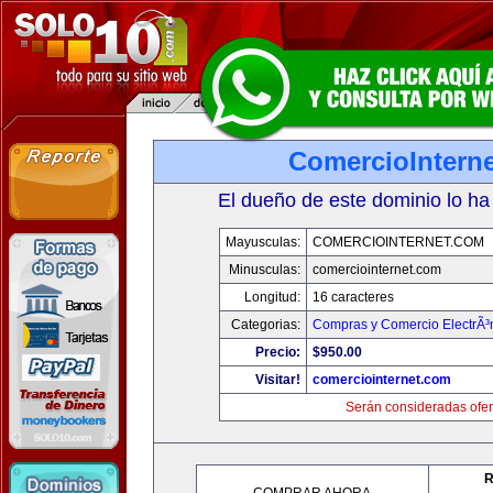
ComercioIntern
El dueño de este dominio lo ha
Mayusculas:
COMERCIOINTERNET.COM
Minusculas:
comerciointernet.com
Longitud:
16 caracteres
Categorias:
Compras y Comercio ElectrÃ³
Precio:
$950.00
Visitar!
comerciointernet.com
Serán consideradas ofer
R