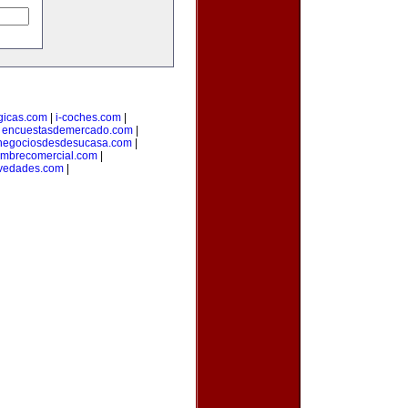
gicas.com
|
i-coches.com
|
|
encuestasdemercado.com
|
negociosdesdesucasa.com
|
mbrecomercial.com
|
ovedades.com
|