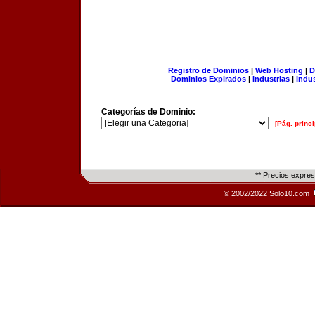
Registro de Dominios
|
Web Hosting
|
D
Dominios Expirados
|
Industrias
|
Indu
Categorías de Dominio:
[Pág. princi
** Precios expre
© 2002/2022 Solo10.com