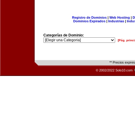
Registro de Dominios
|
Web Hosting
|
D
Dominios Expirados
|
Industrias
|
Indu
Categorías de Dominio:
[Pág. princi
** Precios expre
© 2002/2022 Solo10.com