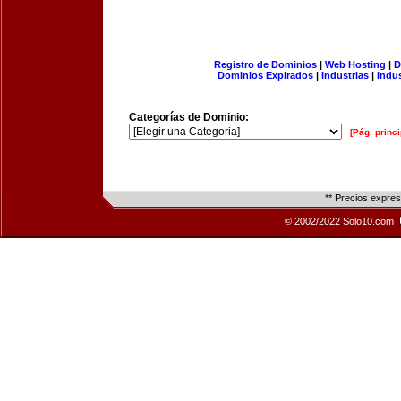
Registro de Dominios
|
Web Hosting
|
D
Dominios Expirados
|
Industrias
|
Indu
Categorías de Dominio:
[Pág. princi
** Precios expre
© 2002/2022 Solo10.com