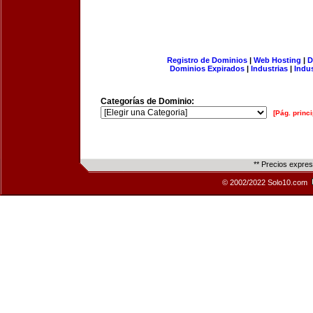
Registro de Dominios
|
Web Hosting
|
D
Dominios Expirados
|
Industrias
|
Indu
Categorías de Dominio:
[Pág. princi
** Precios expre
© 2002/2022 Solo10.com