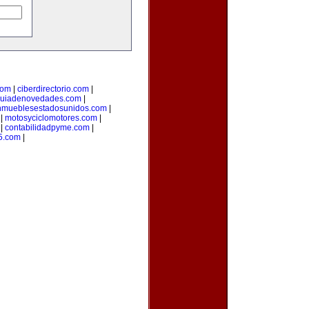
com
|
ciberdirectorio.com
|
uiadenovedades.com
|
nmueblesestadosunidos.com
|
|
motosyciclomotores.com
|
|
contabilidadpyme.com
|
5.com
|