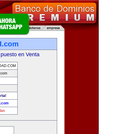
d.com
 puesto en Venta
DAD.COM
.com
rta!
d.com
tas