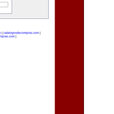
m
|
catalogosdecompras.com
|
ompras.com
|