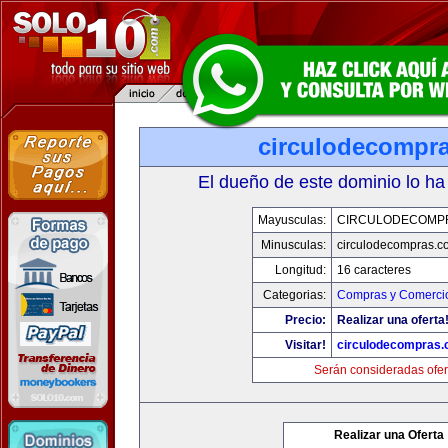
circulodecompr
El dueño de este dominio lo ha
Mayusculas:
CIRCULODECOMP
Minusculas:
circulodecompras.c
Longitud:
16 caracteres
Categorias:
Compras y Comercio
Precio:
Realizar una oferta
Visitar!
circulodecompras
Serán consideradas ofer
Realizar una Oferta