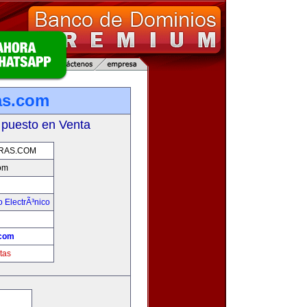
as.com
 puesto en Venta
RAS.COM
om
 ElectrÃ³nico
!
.com
tas