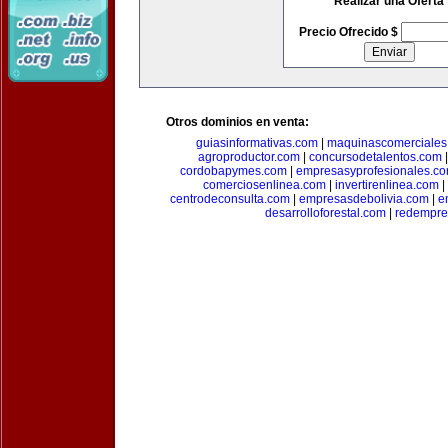
Realizar una Oferta
Precio Ofrecido $
Otros dominios en venta:
guiasinformativas.com
|
maquinascomerciales
agroproductor.com
|
concursodetalentos.com
cordobapymes.com
|
empresasyprofesionales.c
comerciosenlinea.com
|
invertirenlinea.com
|
centrodeconsulta.com
|
empresasdebolivia.com
|
e
desarrolloforestal.com
|
redempre