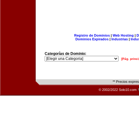
Registro de Dominios
|
Web Hosting
|
D
Dominios Expirados
|
Industrias
|
Indu
Categorías de Dominio:
[Pág. princi
** Precios expre
© 2002/2022 Solo10.com