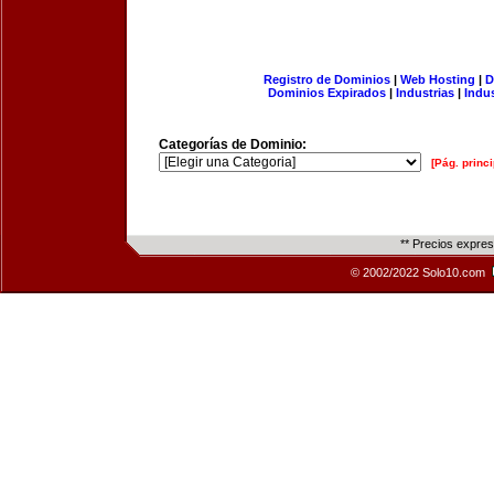
Registro de Dominios
|
Web Hosting
|
D
Dominios Expirados
|
Industrias
|
Indu
Categorías de Dominio:
[Pág. princi
** Precios expre
© 2002/2022 Solo10.com